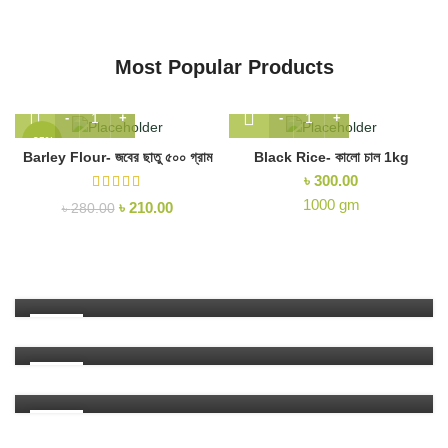
Most Popular Products
-25%
Barley Flour- জবের ছাতু ৫০০ গ্রাম
Black Rice- কালো চাল 1kg
৳
300.00
1000 gm
৳
210.00
৳
280.00
NEWS
খাদ্যের নামে প্রতিদিন আমরা কী খাচ্ছি?
NEWS
0
Moktadul Haque
কেন খাবেন লাল চাল?
NEWS
21
6
Moktadul Haque
কালোজিরার ঔষধি গুন
AUG
01
2
Moktadul Haque
OCT
01