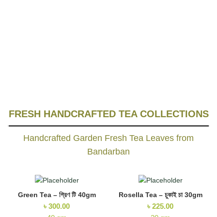
OCT
FRESH HANDCRAFTED TEA COLLECTIONS
Handcrafted Garden Fresh Tea Leaves from
Bandarban
Green Tea – গ্রিণ টি 40gm
Rosella Tea – চুকাই চা 30gm
৳
300.00
৳
225.00