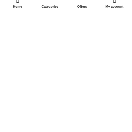
FAQs
Home
Categories
Offers
My account
Delivery System
Return & Refund Policy
My Orders
My Wishlist
My Points
ABOUT GREEN HARVEST
Contact Us
Terms & Conditions
Privacy Policy
Why Choose Us
Our Blog
Product Catalog